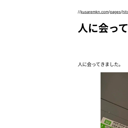
//
kusaremkn.com
/
pages
/
hit
人に会っ
人に会ってきました。